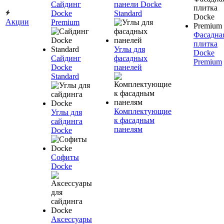
Сайдинг
панели Docke
Docke
Standard
Акции
Premium
Фасадна
плитка
Углы для
Docke
Сайдинг
фасадных
Premium
Docke
панелей
Standard
Комплектующие
Углы для
к фасадным
сайдинга
панелям
Docke
Софиты
Docke
Аксессуары