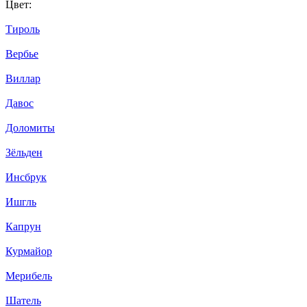
Цвет:
Тироль
Вербье
Виллар
Давос
Доломиты
Зёльден
Инсбрук
Ишгль
Капрун
Курмайор
Мерибель
Шатель