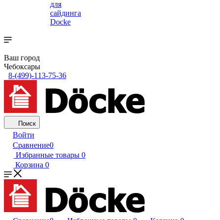
для
сайдинга
Docke
Ваш город
Чебоксары
8-(499)-113-75-36
Поиск
Войти
Сравнение
0
Избранные товары
0
Корзина
0