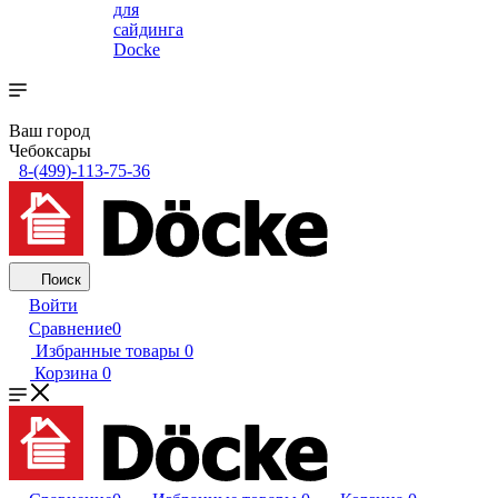
для
сайдинга
Docke
Ваш город
Чебоксары
8-(499)-113-75-36
Поиск
Войти
Сравнение
0
Избранные товары
0
Корзина
0