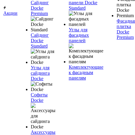
Сайдинг
панели Docke
Docke
Standard
Акции
Premium
Фасадна
плитка
Углы для
Docke
Сайдинг
фасадных
Premium
Docke
панелей
Standard
Комплектующие
Углы для
к фасадным
сайдинга
панелям
Docke
Софиты
Docke
Аксессуары