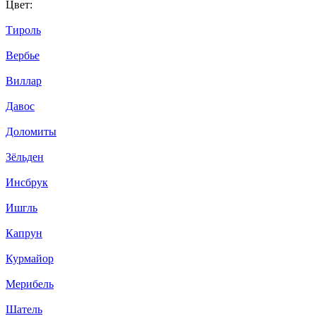
Цвет:
Тироль
Вербье
Виллар
Давос
Доломиты
Зёльден
Инсбрук
Ишгль
Капрун
Курмайор
Мерибель
Шатель