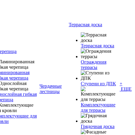
Террасная доска
Террасная доска
черепица
Ограждения
террасы
минированная
бкая черепица
Ступени из ДПК
+
Чердачные
ЕЩЕ
лестницы
нослойная гибкая
репица
Комплектующие
для террасы
мплектующие для
овли
Грядочная доска