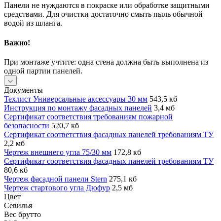
Панели не нуждаются в покраске или обработке защитными
средствами. Для очистки достаточно смыть пыль обычной
водой из шланга.
Важно!
При монтаже учтите: одна стена должна быть выполнена из
одной партии панелей.
Документы
Техлист Универсальные аксессуары 30 мм
543,5 кб
Инструкция по монтажу фасадных панелей
3,4 мб
Сертификат соответствия требованиям пожарной
безопасности
520,7 кб
Сертификат соответствия фасадных панелей требованиям ТУ
2,2 мб
Чертеж внешнего угла 75/30 мм
172,8 кб
Сертификат соответствия фасадных панелей требованиям ТУ
80,6 кб
Чертеж фасадной панели Stern
275,1 кб
Чертеж стартового угла Дюфур
2,5 мб
Цвет
Севилья
Вес брутто