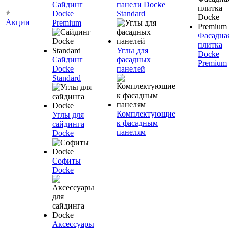
Сайдинг
панели Docke
Docke
Standard
Акции
Premium
Фасадна
плитка
Углы для
Docke
Сайдинг
фасадных
Premium
Docke
панелей
Standard
Комплектующие
Углы для
к фасадным
сайдинга
панелям
Docke
Софиты
Docke
Аксессуары