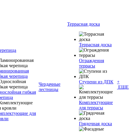
Террасная доска
Террасная доска
черепица
Ограждения
террасы
минированная
бкая черепица
Ступени из ДПК
+
Чердачные
ЕЩЕ
лестницы
нослойная гибкая
репица
Комплектующие
для террасы
мплектующие для
овли
Грядочная доска