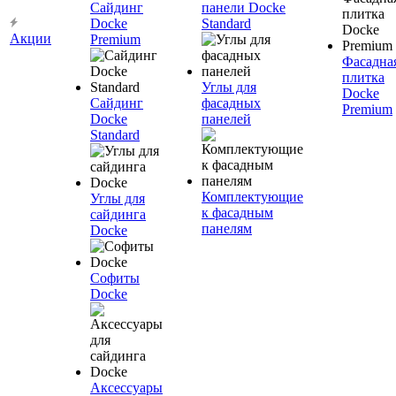
Сайдинг
панели Docke
Docke
Standard
Акции
Premium
Фасадна
плитка
Углы для
Docke
Сайдинг
фасадных
Premium
Docke
панелей
Standard
Комплектующие
Углы для
к фасадным
сайдинга
панелям
Docke
Софиты
Docke
Аксессуары