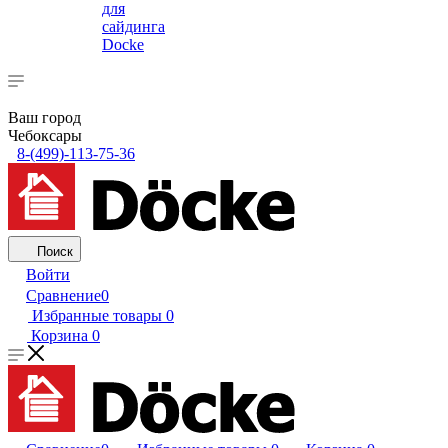
для
сайдинга
Docke
Ваш город
Чебоксары
8-(499)-113-75-36
Поиск
Войти
Сравнение
0
Избранные товары
0
Корзина
0