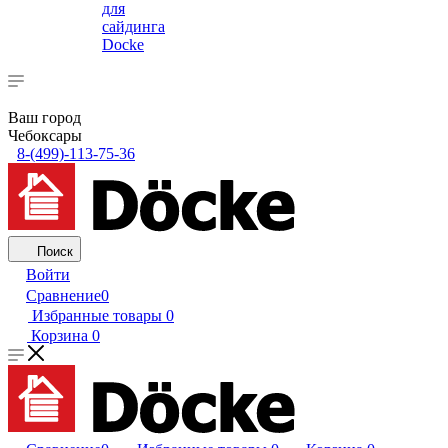
для
сайдинга
Docke
Ваш город
Чебоксары
8-(499)-113-75-36
Поиск
Войти
Сравнение
0
Избранные товары
0
Корзина
0