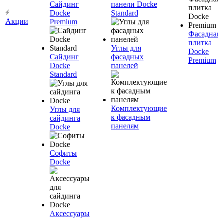
Сайдинг
панели Docke
Docke
Standard
Акции
Premium
Фасадна
плитка
Углы для
Docke
Сайдинг
фасадных
Premium
Docke
панелей
Standard
Комплектующие
Углы для
к фасадным
сайдинга
панелям
Docke
Софиты
Docke
Аксессуары