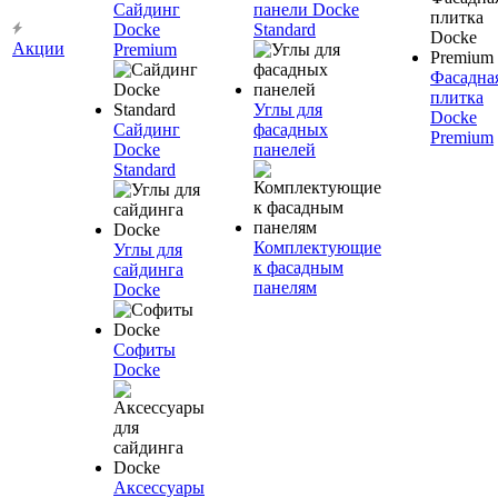
Сайдинг
панели Docke
Docke
Standard
Акции
Premium
Фасадна
плитка
Углы для
Docke
Сайдинг
фасадных
Premium
Docke
панелей
Standard
Комплектующие
Углы для
к фасадным
сайдинга
панелям
Docke
Софиты
Docke
Аксессуары