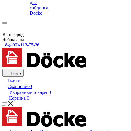
для
сайдинга
Docke
Ваш город
Чебоксары
8-(499)-113-75-36
Поиск
Войти
Сравнение
0
Избранные товары
0
Корзина
0