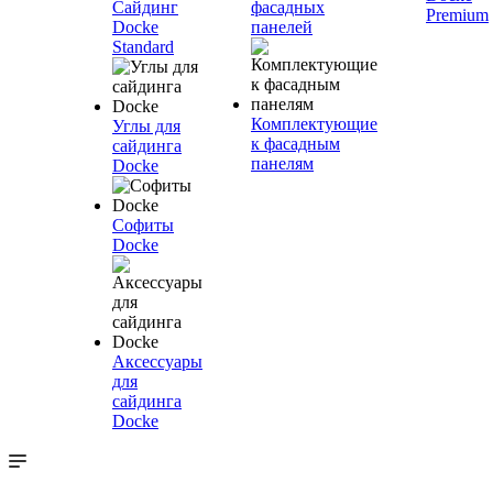
Сайдинг
фасадных
Premium
Docke
панелей
Standard
Комплектующие
Углы для
к фасадным
сайдинга
панелям
Docke
Софиты
Docke
Аксессуары
для
сайдинга
Docke