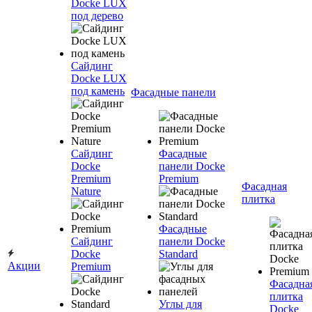
Docke LUX
под дерево
Сайдинг
Docke LUX
под камень
Фасадные панели
Сайдинг
Фасадные
Docke
панели Docke
Premium
Premium
Фасадная
Nature
плитка
Фасадные
Сайдинг
панели Docke
Docke
Standard
Акции
Premium
Фасадна
плитка
Углы для
Docke