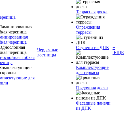
Террасная доска
черепица
Ограждения
террасы
минированная
бкая черепица
Ступени из ДПК
+
Чердачные
ЕЩЕ
лестницы
нослойная гибкая
репица
Комплектующие
для террасы
мплектующие для
овли
Грядочная доска
Фасадные панели
из ДПК