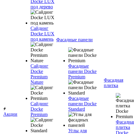
Docke LUX
под дерево
Сайдинг
Docke LUX
под камень
Фасадные панели
Сайдинг
Фасадные
Docke
панели Docke
Premium
Premium
Фасадная
Nature
плитка
Фасадные
Сайдинг
панели Docke
Docke
Standard
Акции
Premium
Фасадна
плитка
Углы для
Docke