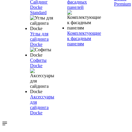
Сайдинг
фасадных
Premium
Docke
панелей
Standard
Комплектующие
Углы для
к фасадным
сайдинга
панелям
Docke
Софиты
Docke
Аксессуары
для
сайдинга
Docke