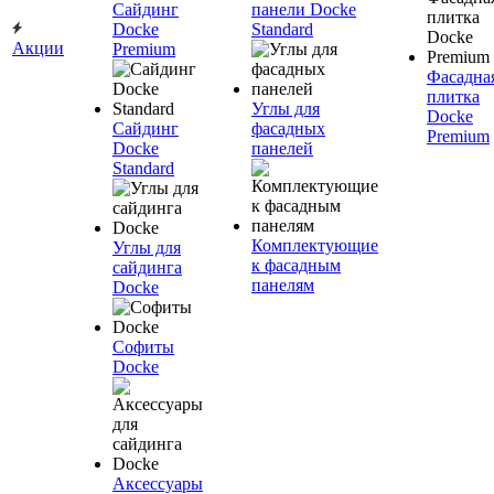
Сайдинг
панели Docke
Docke
Standard
Акции
Premium
Фасадна
плитка
Углы для
Docke
Сайдинг
фасадных
Premium
Docke
панелей
Standard
Комплектующие
Углы для
к фасадным
сайдинга
панелям
Docke
Софиты
Docke
Аксессуары