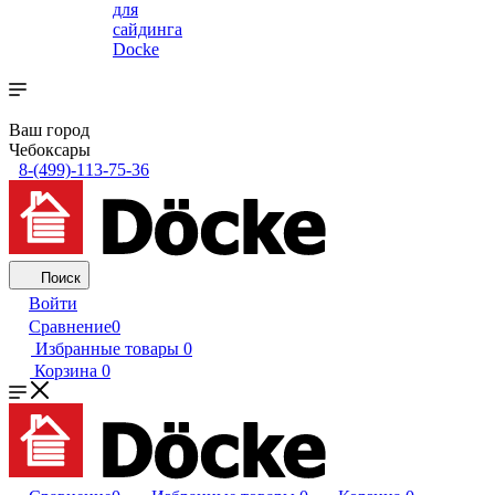
для
сайдинга
Docke
Ваш город
Чебоксары
8-(499)-113-75-36
Поиск
Войти
Сравнение
0
Избранные товары
0
Корзина
0