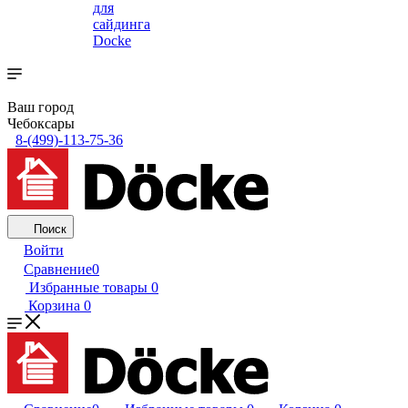
для
сайдинга
Docke
Ваш город
Чебоксары
8-(499)-113-75-36
Поиск
Войти
Сравнение
0
Избранные товары
0
Корзина
0