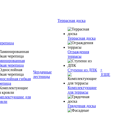
Террасная доска
Террасная доска
черепица
Ограждения
террасы
минированная
бкая черепица
Ступени из ДПК
+
Чердачные
ЕЩЕ
лестницы
нослойная гибкая
репица
Комплектующие
для террасы
мплектующие для
овли
Грядочная доска