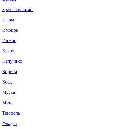
Зрелый каштан
Изюм
Имбирь
Инжир
Какао
Капучино
Корица
Кофе
Мускат
Мята
Трюфель
Фладен