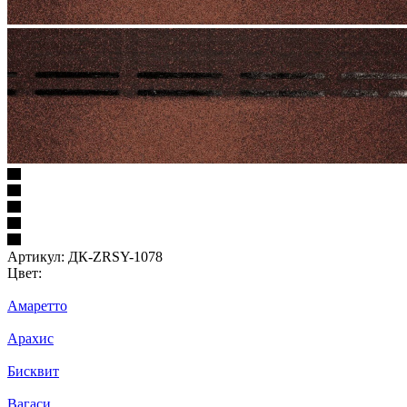
Артикул:
ДК-ZRSY-1078
Цвет:
Амаретто
Арахис
Бисквит
Вагаси