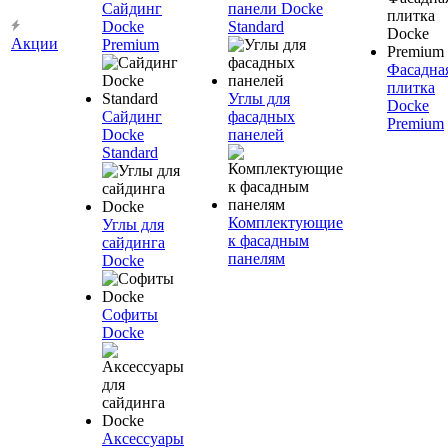
Сайдинг
панели Docke
Docke
Standard
Акции
Premium
Фасадна
плитка
Углы для
Docke
Сайдинг
фасадных
Premium
Docke
панелей
Standard
Комплектующие
Углы для
к фасадным
сайдинга
панелям
Docke
Софиты
Docke
Аксессуары