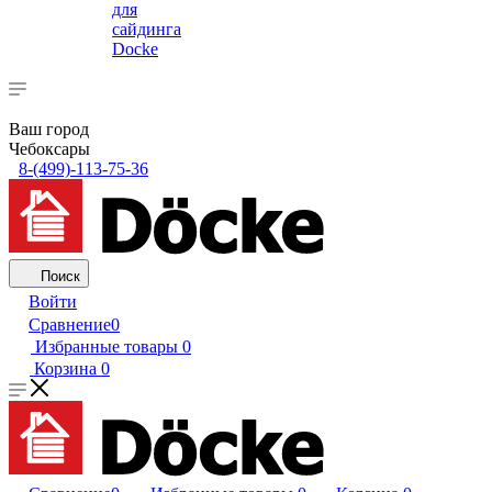
для
сайдинга
Docke
Ваш город
Чебоксары
8-(499)-113-75-36
Поиск
Войти
Сравнение
0
Избранные товары
0
Корзина
0