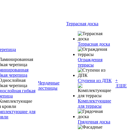
Террасная доска
Террасная доска
черепица
Ограждения
террасы
минированная
бкая черепица
Ступени из ДПК
+
Чердачные
ЕЩЕ
лестницы
нослойная гибкая
репица
Комплектующие
для террасы
мплектующие для
овли
Грядочная доска