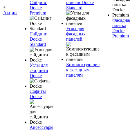
Сайдинг
панели Docke
Docke
Standard
Акции
Premium
Фасадна
плитка
Углы для
Docke
Сайдинг
фасадных
Premium
Docke
панелей
Standard
Комплектующие
Углы для
к фасадным
сайдинга
панелям
Docke
Софиты
Docke
Аксессуары