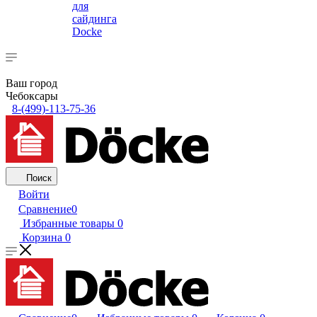
для
сайдинга
Docke
Ваш город
Чебоксары
8-(499)-113-75-36
Поиск
Войти
Сравнение
0
Избранные товары
0
Корзина
0