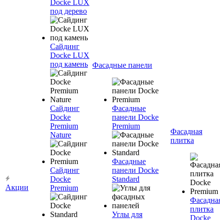
Docke LUX
под дерево
Сайдинг
Docke LUX
под камень
Фасадные панели
Сайдинг
Фасадные
Docke
панели Docke
Premium
Premium
Фасадная
Nature
плитка
Фасадные
Сайдинг
панели Docke
Docke
Standard
Акции
Premium
Фасадна
плитка
Углы для
Docke