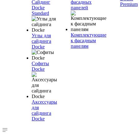
Сайдинг
фасадных
Premium
Docke
панелей
Standard
Комплектующие
Углы для
к фасадным
сайдинга
панелям
Docke
Софиты
Docke
Аксессуары
для
сайдинга
Docke