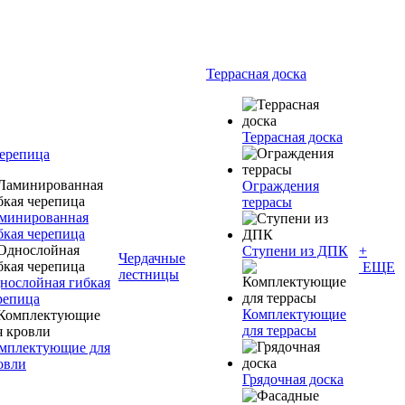
Террасная доска
Террасная доска
черепица
Ограждения
террасы
минированная
бкая черепица
Ступени из ДПК
+
Чердачные
ЕЩЕ
лестницы
нослойная гибкая
репица
Комплектующие
для террасы
мплектующие для
овли
Грядочная доска