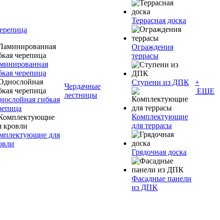
Террасная доска
черепица
Ограждения
террасы
минированная
бкая черепица
Ступени из ДПК
+
Чердачные
ЕЩЕ
лестницы
нослойная гибкая
репица
Комплектующие
для террасы
мплектующие для
овли
Грядочная доска
Фасадные панели
из ДПК