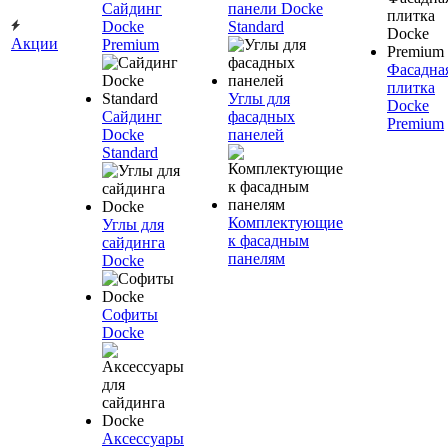
Сайдинг
панели Docke
Docke
Standard
Акции
Premium
Фасадна
плитка
Углы для
Docke
Сайдинг
фасадных
Premium
Docke
панелей
Standard
Комплектующие
Углы для
к фасадным
сайдинга
панелям
Docke
Софиты
Docke
Аксессуары