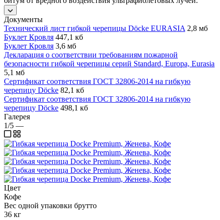
битум от вредного воздействия ультрафиолетовых лучей.
Документы
Технический лист гибкой черепицы Döcke EURASIA
2,8 мб
Буклет Кровля
447,1 кб
Буклет Кровля
3,6 мб
Декларация о соответствии требованиям пожарной
безопасности гибкой черепицы серий Standard, Europa, Eurasia
5,1 мб
Сертификат соответствия ГОСТ 32806-2014 на гибкую
черепицу Döcke
82,1 кб
Сертификат соответствия ГОСТ 32806-2014 на гибкую
черепицу Döcke
498,1 кб
Галерея
1/5
—
Цвет
Кофе
Вес одной упаковки брутто
36 кг