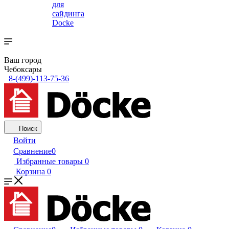
для
сайдинга
Docke
Ваш город
Чебоксары
8-(499)-113-75-36
Поиск
Войти
Сравнение
0
Избранные товары
0
Корзина
0