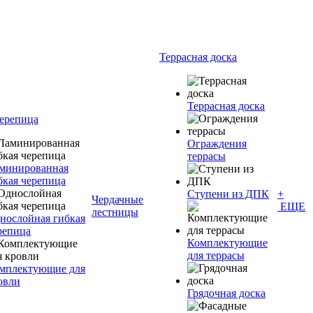
Террасная доска
Террасная доска
черепица
Ограждения
террасы
минированная
бкая черепица
Ступени из ДПК
+
Чердачные
ЕЩЕ
лестницы
нослойная гибкая
репица
Комплектующие
для террасы
мплектующие для
овли
Грядочная доска