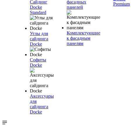
Сайдинг
фасадных
Premium
Docke
панелей
Standard
Комплектующие
Углы для
к фасадным
сайдинга
панелям
Docke
Софиты
Docke
Аксессуары
для
сайдинга
Docke