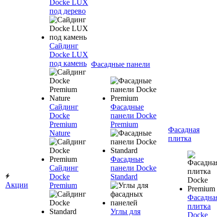
Docke LUX
под дерево
Сайдинг
Docke LUX
под камень
Фасадные панели
Сайдинг
Фасадные
Docke
панели Docke
Premium
Premium
Фасадная
Nature
плитка
Фасадные
Сайдинг
панели Docke
Docke
Standard
Акции
Premium
Фасадна
плитка
Углы для
Docke