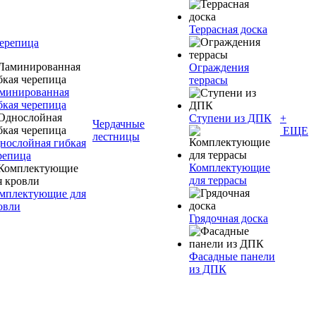
Террасная доска
черепица
Ограждения
террасы
минированная
бкая черепица
Ступени из ДПК
+
Чердачные
ЕЩЕ
лестницы
нослойная гибкая
репица
Комплектующие
для террасы
мплектующие для
овли
Грядочная доска
Фасадные панели
из ДПК