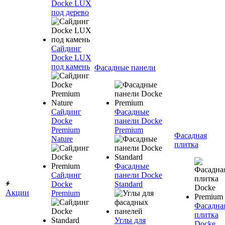
Docke LUX
под дерево
Сайдинг
Docke LUX
под камень
Фасадные панели
Сайдинг
Фасадные
Docke
панели Docke
Premium
Premium
Фасадная
Nature
плитка
Фасадные
Сайдинг
панели Docke
Docke
Standard
Акции
Premium
Фасадна
плитка
Углы для
Docke