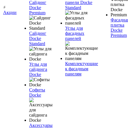
Сайдинг
панели Docke
Docke
Standard
Акции
Premium
Фасадна
плитка
Углы для
Docke
Сайдинг
фасадных
Premium
Docke
панелей
Standard
Комплектующие
Углы для
к фасадным
сайдинга
панелям
Docke
Софиты
Docke
Аксессуары