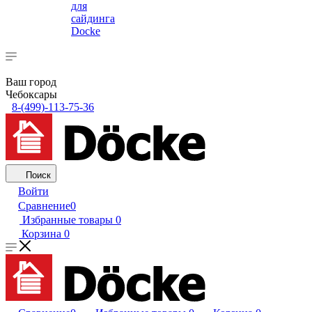
для
сайдинга
Docke
Ваш город
Чебоксары
8-(499)-113-75-36
Поиск
Войти
Сравнение
0
Избранные товары
0
Корзина
0