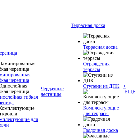
Террасная доска
Террасная доска
черепица
Ограждения
террасы
минированная
бкая черепица
Ступени из ДПК
+
Чердачные
ЕЩЕ
лестницы
нослойная гибкая
репица
Комплектующие
для террасы
мплектующие для
овли
Грядочная доска