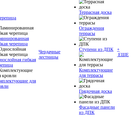
Террасная доска
черепица
Ограждения
террасы
минированная
бкая черепица
Ступени из ДПК
+
Чердачные
ЕЩЕ
лестницы
нослойная гибкая
репица
Комплектующие
для террасы
мплектующие для
овли
Грядочная доска
Фасадные панели
из ДПК